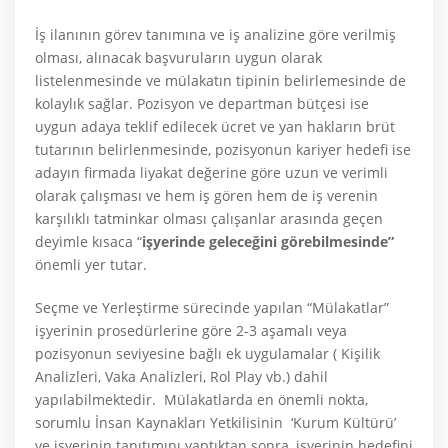
İş ilanının görev tanımına ve iş analizine göre verilmiş
olması, alınacak başvuruların uygun olarak
listelenmesinde ve mülakatın tipinin belirlemesinde de
kolaylık sağlar. Pozisyon ve departman bütçesi ise
uygun adaya teklif edilecek ücret ve yan hakların brüt
tutarının belirlenmesinde, pozisyonun kariyer hedefi ise
adayın firmada liyakat değerine göre uzun ve verimli
olarak çalışması ve hem iş gören hem de iş verenin
karşılıklı tatminkar olması çalışanlar arasında geçen
deyimle kısaca “
işyerinde geleceğini görebilmesinde”
önemli yer tutar.
Seçme ve Yerleştirme sürecinde yapılan “Mülakatlar”
işyerinin prosedürlerine göre 2-3 aşamalı veya
pozisyonun seviyesine bağlı ek uygulamalar ( Kişilik
Analizleri, Vaka Analizleri, Rol Play vb.) dahil
yapılabilmektedir. Mülakatlarda en önemli nokta,
sorumlu İnsan Kaynakları Yetkilisinin ‘Kurum Kültürü’
ve işyerinin tanıtımını yaptıktan sonra, işyerinin hedefini