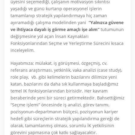
üyesini seçemediği, çalışanın motivasyon sıkıntısı
yaşadığı ve günü kurtarıp operasyonel işlerin
tamamlanıp stratejik yapılandırmaya hiç zaman
ayıramadığı çalışma modelinden yani
“Yalnızca güvene
ve ihtiyaca dayalı iş görme amaçlı işe alım”
tutumunun
değişmesine yol açan İnsan Kaynakları
Fonksiyonlarından Seçme ve Yerleştirme Sürecini kısaca
inceleyelim.
Hayatımıza; mülakat, iş görüşmesi, özgeçmiş, cv,
referans araştırması, yetkinlik, vaka analizi (case study),
role play, vb. gibi kelimelerin bazılarını dilimize yeni
katan, bazılarını da daha sık kullanmaya başladığımız
temel IK fonksiyonlarından birisidir. Her kavram
beraberinde yeni bir süreci getirmektedir. Bahsettiğimiz
“Seçme işlemi” öncesinde iş analizi, görev tanımı,
pozisyonun-departmanın bütçesi, pozisyonun kariyer
hedefi gibi süreçlerin stratejik yapılandırma gereği de
olarak, tamamlanmış olması, sorumlu İK yetkilisinin
görevini yapmasına çok katkı sağlayacaktır.