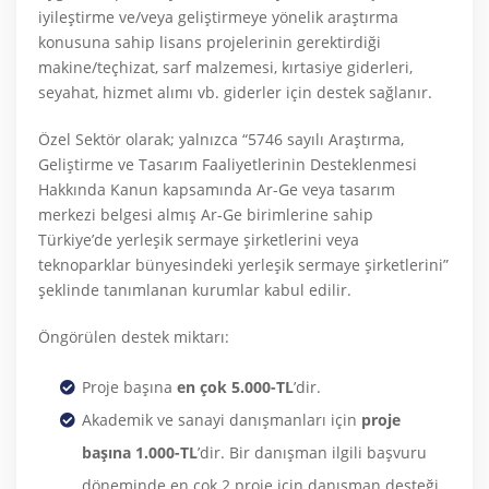
iyileştirme ve/veya geliştirmeye yönelik araştırma
konusuna sahip lisans projelerinin gerektirdiği
makine/teçhizat, sarf malzemesi, kırtasiye giderleri,
seyahat, hizmet alımı vb. giderler için destek sağlanır.
Özel Sektör olarak; yalnızca “5746 sayılı Araştırma,
Geliştirme ve Tasarım Faaliyetlerinin Desteklenmesi
Hakkında Kanun kapsamında Ar-Ge veya tasarım
merkezi belgesi almış Ar-Ge birimlerine sahip
Türkiye’de yerleşik sermaye şirketlerini veya
teknoparklar bünyesindeki yerleşik sermaye şirketlerini”
şeklinde tanımlanan kurumlar kabul edilir.
Öngörülen destek miktarı:
Proje başına
en çok 5.000-TL
’dir.
Akademik ve sanayi danışmanları için
proje
başına 1.000-TL
’dir. Bir danışman ilgili başvuru
döneminde en çok 2 proje için danışman desteği