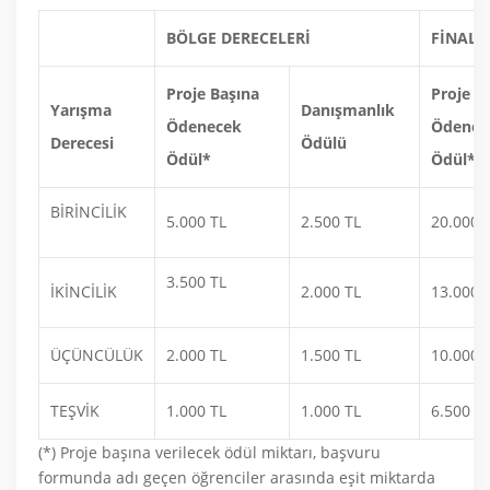
BÖLGE DERECELERİ
FİNAL 
Proje Başına
Proje B
Yarışma
Danışmanlık
Ödenecek
Ödenec
Derecesi
Ödülü
Ödül*
Ödül*
BİRİNCİLİK
5.000 TL
2.500 TL
20.000 
3.500 TL
İKİNCİLİK
2.000 TL
13.000 
ÜÇÜNCÜLÜK
2.000 TL
1.500 TL
10.000 
TEŞVİK
1.000 TL
1.000 TL
6.500 T
(*) Proje başına verilecek ödül miktarı, başvuru
formunda adı geçen öğrenciler arasında eşit miktarda