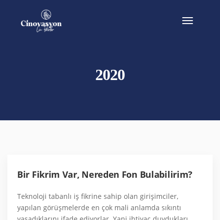
2020
Bir Fikrim Var, Nereden Fon Bulabilirim?
Teknoloji tabanlı iş fikrine sahip olan girişimciler,
yapılan görüşmelerde en çok mali anlamda sıkıntı
yaşadıklarını ifade ediyorlar. Yani ihtiyaç duydukları