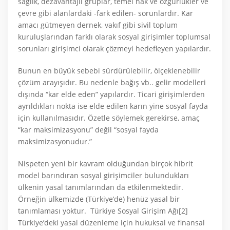
sağlık, dezavantajlı gruplar, temel hak ve özgürlükler ve
çevre gibi alanlardaki -fark edilen- sorunlardır. Kar
amacı gütmeyen dernek, vakıf gibi sivil toplum
kuruluşlarından farklı olarak sosyal girişimler toplumsal
sorunları girişimci olarak çözmeyi hedefleyen yapılardır.
Bunun en büyük sebebi sürdürülebilir, ölçeklenebilir
çözüm arayışıdır. Bu nedenle bağış vb.. gelir modelleri
dışında “kar elde eden” yapılardır. Ticari girişimlerden
ayrıldıkları nokta ise elde edilen karın yine sosyal fayda
için kullanılmasıdır. Özetle söylemek gerekirse, amaç
“kar maksimizasyonu” değil “sosyal fayda
maksimizasyonudur.”
Nispeten yeni bir kavram olduğundan birçok hibrit
model barındıran sosyal girişimciler bulundukları
ülkenin yasal tanımlarından da etkilenmektedir.
Örneğin ülkemizde (Türkiye’de) henüz yasal bir
tanımlaması yoktur. Türkiye Sosyal Girişim Ağı[2]
Türkiye’deki yasal düzenleme için hukuksal ve finansal