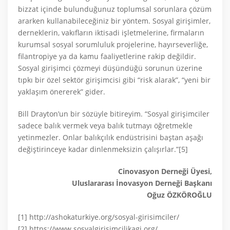
bizzat içinde bulunduğunuz toplumsal sorunlara çözüm
ararken kullanabileceğiniz bir yöntem. Sosyal girişimler,
derneklerin, vakıfların iktisadi işletmelerine, firmaların
kurumsal sosyal sorumluluk projelerine, hayırseverliğe,
filantropiye ya da kamu faaliyetlerine rakip değildir.
Sosyal girişimci çözmeyi düşündüğü sorunun üzerine
tıpkı bir özel sektör girişimcisi gibi “risk alarak”, “yeni bir
yaklaşım önererek” gider.
Bill Drayton’un bir sözüyle bitireyim. “Sosyal girişimciler
sadece balık vermek veya balık tutmayı öğretmekle
yetinmezler. Onlar balıkçılık endüstrisini baştan aşağı
değiştirinceye kadar dinlenmeksizin çalışırlar.”[5]
Cinovasyon Derneği Üyesi,
Uluslararası İnovasyon Derneği Başkanı
Oğuz ÖZKÖROĞLU
[1] http://ashokaturkiye.org/sosyal-girisimciler/
[2] https://www.sosyalgirisimcilikagi.org/