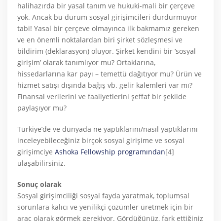
halihazırda bir yasal tanım ve hukuki-mali bir çerçeve
yok. Ancak bu durum sosyal girişimcileri durdurmuyor
tabi! Yasal bir çerçeve olmayınca ilk bakmamız gereken
ve en önemli noktalardan biri şirket sözleşmesi ve
bildirim (deklarasyon) oluyor. Şirket kendini bir ‘sosyal
girişim’ olarak tanımlıyor mu? Ortaklarına,
hissedarlarına kar payı – temettü dağıtıyor mu? Ürün ve
hizmet satışı dışında bağış vb. gelir kalemleri var mı?
Finansal verilerini ve faaliyetlerini şeffaf bir şekilde
paylaşıyor mu?
Türkiye’de ve dünyada ne yaptıklarını/nasıl yaptıklarını
inceleyebileceğiniz birçok sosyal girişime ve sosyal
girişimciye
Ashoka Fellowship programından
[4]
ulaşabilirsiniz.
Sonuç olarak
Sosyal girişimciliği sosyal fayda yaratmak, toplumsal
sorunlara kalıcı ve yenilikçi çözümler üretmek için bir
araç olarak görmek gerekiyor. Gördüğünüz, fark ettiğiniz