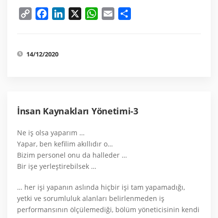
Copy
Facebook
LinkedIn
X
WhatsApp
Email
Share
Link
14/12/2020
İnsan Kaynakları Yönetimi-3
Ne iş olsa yaparım …
Yapar, ben kefilim akıllıdır o…
Bizim personel onu da halleder …
Bir işe yerleştirebilsek …
… her işi yapanın aslında hiçbir işi tam yapamadığı,
yetki ve sorumluluk alanları belirlenmeden iş
performansının ölçülemediği, bölüm yöneticisinin kendi