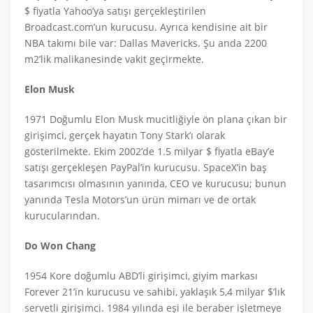
$ fiyatla Yahoo’ya satışı gerçekleştirilen
Broadcast.com’un kurucusu. Ayrıca kendisine ait bir
NBA takımı bile var: Dallas Mavericks. Şu anda 2200
m2’lik malikanesinde vakit geçirmekte.
Elon Musk
1971 Doğumlu Elon Musk mucitliğiyle ön plana çıkan bir
girişimci, gerçek hayatın Tony Stark’ı olarak
gösterilmekte. Ekim 2002’de 1.5 milyar $ fiyatla eBay’e
satışı gerçekleşen PayPal’in kurucusu. SpaceX’in baş
tasarımcısı olmasının yanında, CEO ve kurucusu; bunun
yanında Tesla Motors’un ürün mimarı ve de ortak
kurucularından.
Do Won Chang
1954 Kore doğumlu ABD’li girişimci, giyim markası
Forever 21’in kurucusu ve sahibi, yaklaşık 5,4 milyar $’lık
servetli girişimci. 1984 yılında eşi ile beraber işletmeye