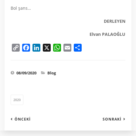
Bol şans…
DERLEYEN
Elvan PALAOĞLU
Copy
Facebook
LinkedIn
X
WhatsApp
Email
Share
Link
08/09/2020
Blog
2020
ÖNCEKI
SONRAKI